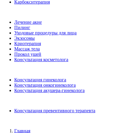
Карбокситерапия
Лечение акне
Пилинг
Уходовые процедуры для лица
Экзосомы
Криотерапия
Массаж тела
Прокол ушей
Консультация косметолога
Консультация гинеколога
Консультация онкогинеколога
Консультация акушера-гинеколога
Консультация превентивного терапевта
Главная