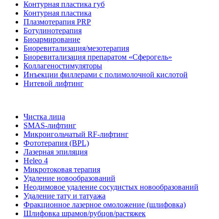
Контурная пластика губ
Контурная пластика
Плазмотерапия PRP
Ботулинотерапия
Биоармирование
Биоревитализация/мезотерапия
Биоревитализация препаратом «Сферогель»
Коллагеностимуляторы
Инъекции филлерами с полимолочной кислотой
Нитевой лифтинг
Чистка лица
SMAS-лифтинг
Микроигольчатый RF-лифтинг
Фототерапия (BPL)
Лазерная эпиляция
Heleo 4
Микротоковая терапия
Удаление новообразований
Неодимовое удаление сосудистых новообразований
Удаление тату и татуажа
Фракционное лазерное омоложение (шлифовка)
Шлифовка шрамов/рубцов/растяжек