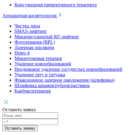
Консультация превентивного терапевта
Аппаратная косметология
Чистка лица
SMAS-лифтинг
Микроигольчатый RF-лифтинг
Фототерапия (BPL)
Лазерная эпиляция
Heleo 4
Микротоковая терапия
Удаление новообразований
Неодимовое удаление сосудистых новообразований
Удаление тату и татуажа
Фракционное лазерное омоложение (шлифовка)
Шлифовка шрамов/рубцов/растяжек
Карбокситерапия
Оставить заявку
Оставить заявку