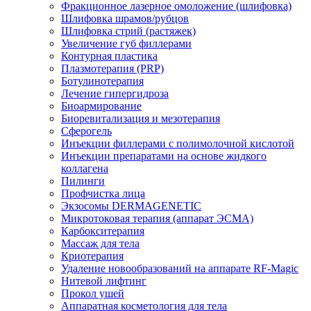
Фракционное лазерное омоложение (шлифовка)
Шлифовка шрамов/рубцов
Шлифовка стрий (растяжек)
Увеличение губ филлерами
Контурная пластика
Плазмотерапия (PRP)
Ботулинотерапия
Лечение гипергидроза
Биоармирование
Биоревитализация и мезотерапия
Сферогель
Инъекции филлерами с полимолочной кислотой
Инъекции препаратами на основе жидкого
коллагена
Пилинги
Профчистка лица
Экзосомы DERMAGENETIC
Микротоковая терапия (аппарат ЭСМА)
Карбокситерапия
Массаж для тела
Криотерапия
Удаление новообразований на аппарате RF-Magic
Нитевой лифтинг
Прокол ушей
Аппаратная косметология для тела