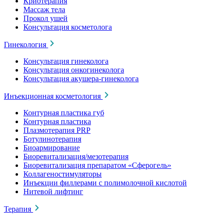
Криотерапия
Массаж тела
Прокол ушей
Консультация косметолога
Гинекология
Консультация гинеколога
Консультация онкогинеколога
Консультация акушера-гинеколога
Инъекционная косметология
Контурная пластика губ
Контурная пластика
Плазмотерапия PRP
Ботулинотерапия
Биоармирование
Биоревитализация/мезотерапия
Биоревитализация препаратом «Сферогель»
Коллагеностимуляторы
Инъекции филлерами с полимолочной кислотой
Нитевой лифтинг
Терапия