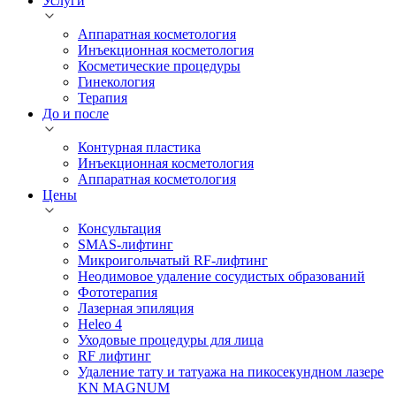
Услуги
Аппаратная косметология
Инъекционная косметология
Косметические процедуры
Гинекология
Терапия
До и после
Контурная пластика
Инъекционная косметология
Аппаратная косметология
Цены
Консультация
SMAS-лифтинг
Микроигольчатый RF-лифтинг
Неодимовое удаление сосудистых образований
Фототерапия
Лазерная эпиляция
Heleo 4
Уходовые процедуры для лица
RF лифтинг
Удаление тату и татуажа на пикосекундном лазере
KN MAGNUM