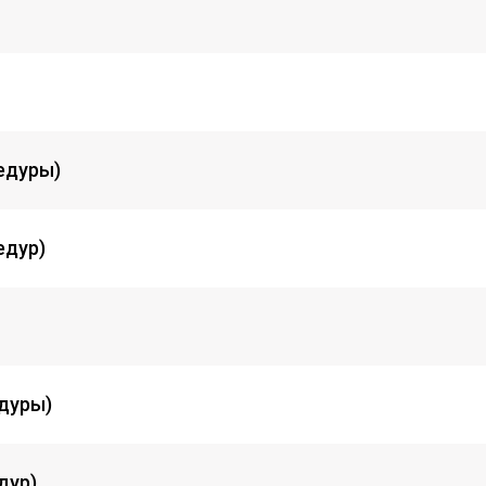
едуры)
едур)
едуры)
дур)