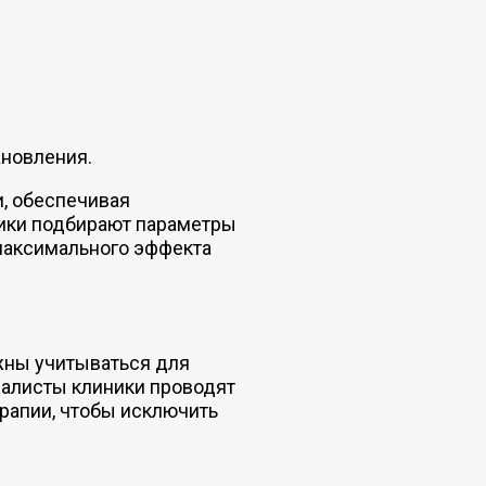
ановления.
и, обеспечивая
ники подбирают параметры
максимального эффекта
жны учитываться для
иалисты клиники проводят
рапии, чтобы исключить