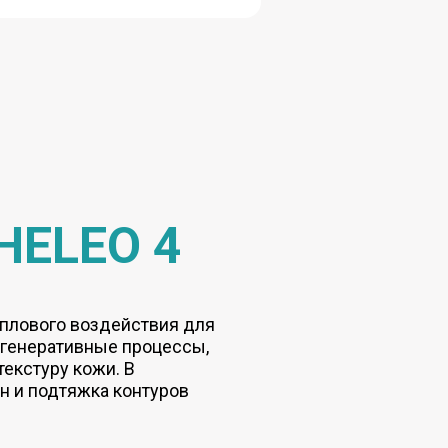
HELEO 4
теплового воздействия для
егенеративные процессы,
текстуру кожи. В
н и подтяжка контуров