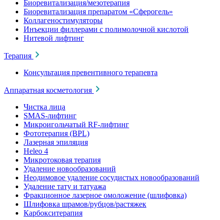
Биоревитализация/мезотерапия
Биоревитализация препаратом «Сферогель»
Коллагеностимуляторы
Инъекции филлерами с полимолочной кислотой
Нитевой лифтинг
Терапия
Консультация превентивного терапевта
Аппаратная косметология
Чистка лица
SMAS-лифтинг
Микроигольчатый RF-лифтинг
Фототерапия (BPL)
Лазерная эпиляция
Heleo 4
Микротоковая терапия
Удаление новообразований
Неодимовое удаление сосудистых новообразований
Удаление тату и татуажа
Фракционное лазерное омоложение (шлифовка)
Шлифовка шрамов/рубцов/растяжек
Карбокситерапия