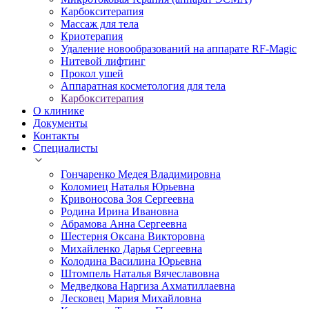
Карбокситерапия
Массаж для тела
Криотерапия
Удаление новообразований на аппарате RF-Magic
Нитевой лифтинг
Прокол ушей
Аппаратная косметология для тела
Карбокситерапия
О клинике
Документы
Контакты
Специалисты
Гончаренко Медея Владимировна
Коломиец Наталья Юрьевна
Кривоносова Зоя Сергеевна
Родина Ирина Ивановна
Абрамова Анна Сергеевна
Шестерня Оксана Викторовна
Михайленко Дарья Сергеевна
Колодина Василина Юрьевна
Штомпель Наталья Вячеславовна
Медведкова Наргиза Ахматиллаевна
Лесковец Мария Михайловна