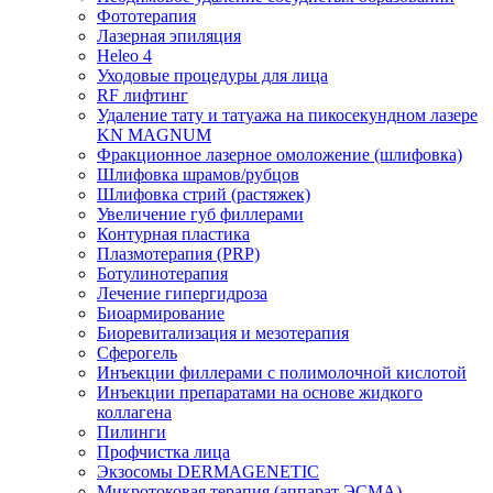
Фототерапия
Лазерная эпиляция
Heleo 4
Уходовые процедуры для лица
RF лифтинг
Удаление тату и татуажа на пикосекундном лазере
KN MAGNUM
Фракционное лазерное омоложение (шлифовка)
Шлифовка шрамов/рубцов
Шлифовка стрий (растяжек)
Увеличение губ филлерами
Контурная пластика
Плазмотерапия (PRP)
Ботулинотерапия
Лечение гипергидроза
Биоармирование
Биоревитализация и мезотерапия
Сферогель
Инъекции филлерами с полимолочной кислотой
Инъекции препаратами на основе жидкого
коллагена
Пилинги
Профчистка лица
Экзосомы DERMAGENETIC
Микротоковая терапия (аппарат ЭСМА)