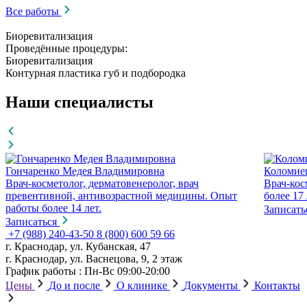
Все работы
Биоревитализация
Проведённые процедуры:
Биоревитализация
Контурная пластика губ и подбородка
Наши специалисты
Гончаренко Медея Владимировна
Коломие
Врач-косметолог, дерматовенеролог, врач
Врач-кос
превентивной, антивозрастной медицины. Опыт
более 17 
работы более 14 лет.
Записать
Записаться
+7 (988) 240-43-50
8 (800) 600 59 66
г. Краснодар, ул. Кубанская, 47
г. Краснодар, ул. Васнецова, 9, 2 этаж
График работы : Пн-Вс 09:00-20:00
Цены
До и после
О клинике
Документы
Контакты