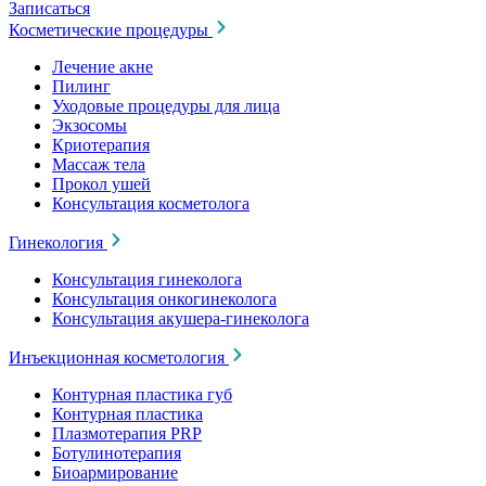
Записаться
Косметические процедуры
Лечение акне
Пилинг
Уходовые процедуры для лица
Экзосомы
Криотерапия
Массаж тела
Прокол ушей
Консультация косметолога
Гинекология
Консультация гинеколога
Консультация онкогинеколога
Консультация акушера-гинеколога
Инъекционная косметология
Контурная пластика губ
Контурная пластика
Плазмотерапия PRP
Ботулинотерапия
Биоармирование