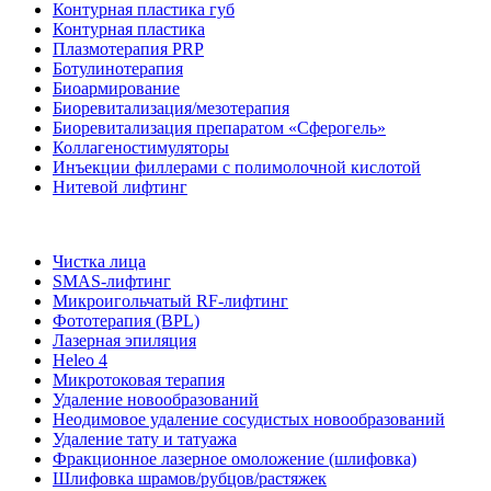
Контурная пластика губ
Контурная пластика
Плазмотерапия PRP
Ботулинотерапия
Биоармирование
Биоревитализация/мезотерапия
Биоревитализация препаратом «Сферогель»
Коллагеностимуляторы
Инъекции филлерами с полимолочной кислотой
Нитевой лифтинг
Чистка лица
SMAS-лифтинг
Микроигольчатый RF-лифтинг
Фототерапия (BPL)
Лазерная эпиляция
Heleo 4
Микротоковая терапия
Удаление новообразований
Неодимовое удаление сосудистых новообразований
Удаление тату и татуажа
Фракционное лазерное омоложение (шлифовка)
Шлифовка шрамов/рубцов/растяжек