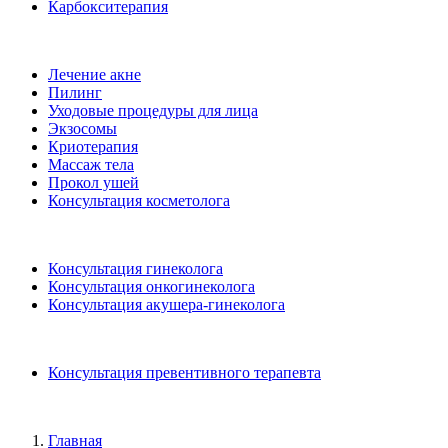
Карбокситерапия
Лечение акне
Пилинг
Уходовые процедуры для лица
Экзосомы
Криотерапия
Массаж тела
Прокол ушей
Консультация косметолога
Консультация гинеколога
Консультация онкогинеколога
Консультация акушера-гинеколога
Консультация превентивного терапевта
Главная