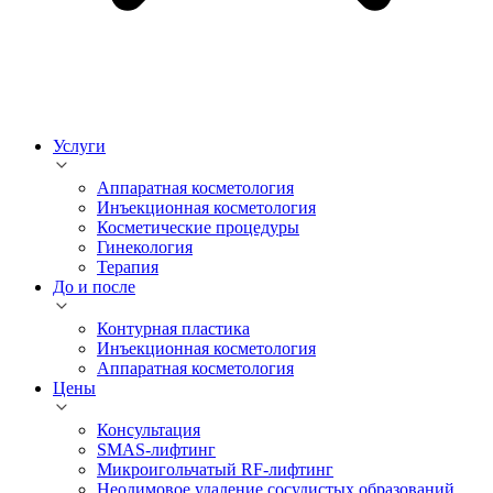
Услуги
Аппаратная косметология
Инъекционная косметология
Косметические процедуры
Гинекология
Терапия
До и после
Контурная пластика
Инъекционная косметология
Аппаратная косметология
Цены
Консультация
SMAS-лифтинг
Микроигольчатый RF-лифтинг
Неодимовое удаление сосудистых образований