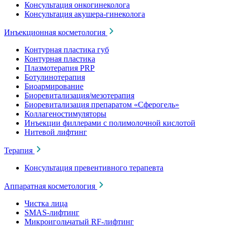
Консультация онкогинеколога
Консультация акушера-гинеколога
Инъекционная косметология
Контурная пластика губ
Контурная пластика
Плазмотерапия PRP
Ботулинотерапия
Биоармирование
Биоревитализация/мезотерапия
Биоревитализация препаратом «Сферогель»
Коллагеностимуляторы
Инъекции филлерами с полимолочной кислотой
Нитевой лифтинг
Терапия
Консультация превентивного терапевта
Аппаратная косметология
Чистка лица
SMAS-лифтинг
Микроигольчатый RF-лифтинг