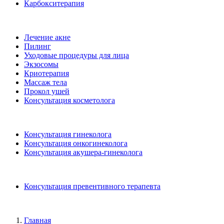
Карбокситерапия
Лечение акне
Пилинг
Уходовые процедуры для лица
Экзосомы
Криотерапия
Массаж тела
Прокол ушей
Консультация косметолога
Консультация гинеколога
Консультация онкогинеколога
Консультация акушера-гинеколога
Консультация превентивного терапевта
Главная