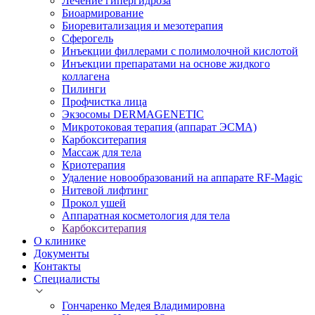
Лечение гипергидроза
Биоармирование
Биоревитализация и мезотерапия
Сферогель
Инъекции филлерами с полимолочной кислотой
Инъекции препаратами на основе жидкого
коллагена
Пилинги
Профчистка лица
Экзосомы DERMAGENETIC
Микротоковая терапия (аппарат ЭСМА)
Карбокситерапия
Массаж для тела
Криотерапия
Удаление новообразований на аппарате RF-Magic
Нитевой лифтинг
Прокол ушей
Аппаратная косметология для тела
Карбокситерапия
О клинике
Документы
Контакты
Специалисты
Гончаренко Медея Владимировна