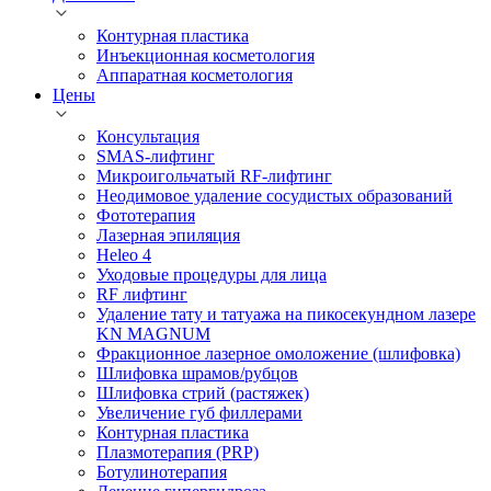
Контурная пластика
Инъекционная косметология
Аппаратная косметология
Цены
Консультация
SMAS-лифтинг
Микроигольчатый RF-лифтинг
Неодимовое удаление сосудистых образований
Фототерапия
Лазерная эпиляция
Heleo 4
Уходовые процедуры для лица
RF лифтинг
Удаление тату и татуажа на пикосекундном лазере
KN MAGNUM
Фракционное лазерное омоложение (шлифовка)
Шлифовка шрамов/рубцов
Шлифовка стрий (растяжек)
Увеличение губ филлерами
Контурная пластика
Плазмотерапия (PRP)
Ботулинотерапия