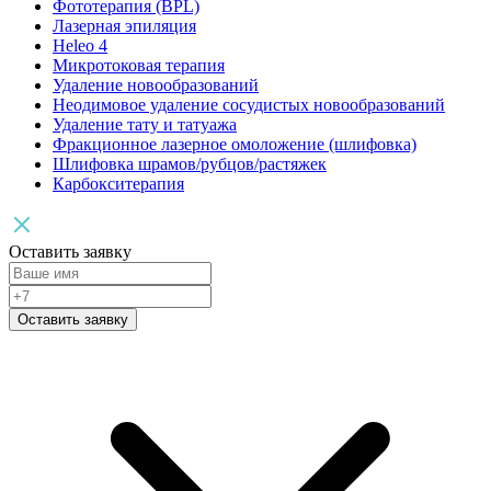
Фототерапия (BPL)
Лазерная эпиляция
Heleo 4
Микротоковая терапия
Удаление новообразований
Неодимовое удаление сосудистых новообразований
Удаление тату и татуажа
Фракционное лазерное омоложение (шлифовка)
Шлифовка шрамов/рубцов/растяжек
Карбокситерапия
Оставить заявку
Оставить заявку