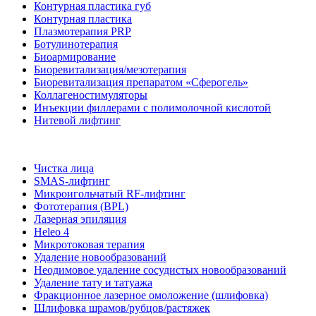
Контурная пластика губ
Контурная пластика
Плазмотерапия PRP
Ботулинотерапия
Биоармирование
Биоревитализация/мезотерапия
Биоревитализация препаратом «Сферогель»
Коллагеностимуляторы
Инъекции филлерами с полимолочной кислотой
Нитевой лифтинг
Чистка лица
SMAS-лифтинг
Микроигольчатый RF-лифтинг
Фототерапия (BPL)
Лазерная эпиляция
Heleo 4
Микротоковая терапия
Удаление новообразований
Неодимовое удаление сосудистых новообразований
Удаление тату и татуажа
Фракционное лазерное омоложение (шлифовка)
Шлифовка шрамов/рубцов/растяжек