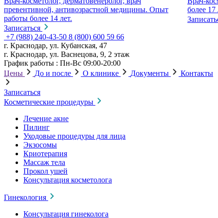
Врач-косметолог, дерматовенеролог, врач
Врач-кос
превентивной, антивозрастной медицины. Опыт
более 17 
работы более 14 лет.
Записать
Записаться
+7 (988) 240-43-50
8 (800) 600 59 66
г. Краснодар, ул. Кубанская, 47
г. Краснодар, ул. Васнецова, 9, 2 этаж
График работы : Пн-Вс 09:00-20:00
Цены
До и после
О клинике
Документы
Контакты
Записаться
Косметические процедуры
Лечение акне
Пилинг
Уходовые процедуры для лица
Экзосомы
Криотерапия
Массаж тела
Прокол ушей
Консультация косметолога
Гинекология
Консультация гинеколога